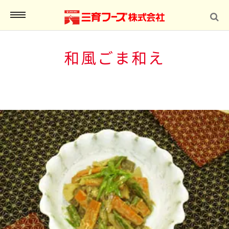
MENU
和風ごま和え
インショップ
報
合わせ