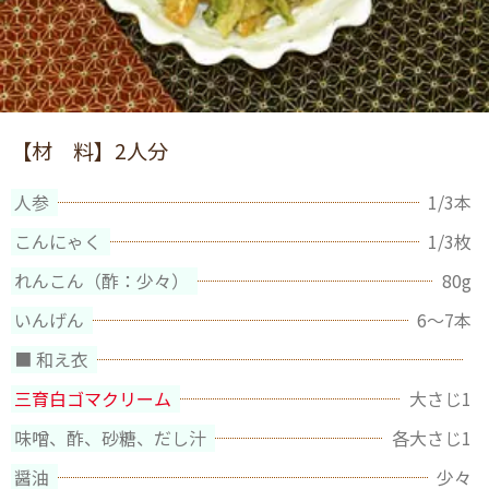
【材 料】
2人分
人参
1/3本
こんにゃく
1/3枚
れんこん（酢：少々）
80g
いんげん
6～7本
■ 和え衣
三育白ゴマクリーム
大さじ1
味噌、酢、砂糖、だし汁
各大さじ1
醤油
少々