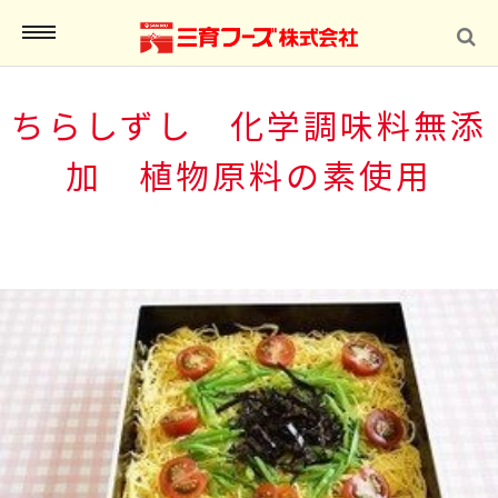
MENU
ちらしずし 化学調味料無添
加 植物原料の素使用
インショップ
報
合わせ