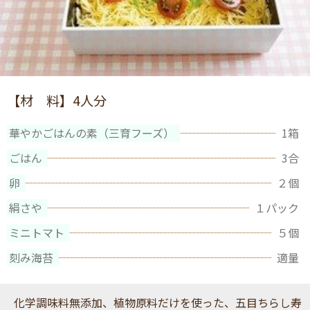
【材 料】
4人分
華やかごはんの素（三育フーズ）
1箱
ごはん
3合
卵
２個
絹さや
１パック
ミニトマト
５個
刻み海苔
適量
化学調味料無添加、植物原料だけを使った、五目ちらし寿