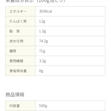
栄養成分表示（100g当たり）
エネルギー
350Kcal
たんぱく質
12g
脂 質
1.3g
炭水化物
74.2g
糖質
71g
食物繊維
3.2g
食塩相当量
0g
商品情報
内容量
500g