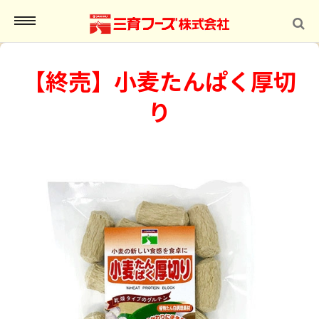
MENU
【終売】小麦たんぱく厚切
り
インショップ
報
合わせ