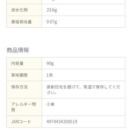
炭水化物
23.6g
食塩相当量
0.07g
商品情報
内容量
90g
賞味期限
1年
保存方法
直射日光を避けて、常温で保存してくだ
さい。
アレルギー物
小麦
質
JANコード
4974434200519